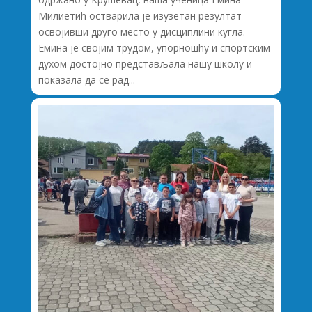
Милиетић остварила је изузетан резултат
освојивши друго место у дисциплини кугла.
Емина је својим трудом, упорношћу и спортским
духом достојно представљала нашу школу и
показала да се рад...