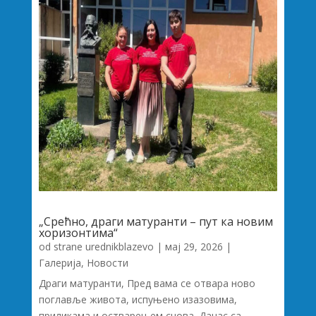
„Срећно, драги матуранти – пут ка новим
хоризонтима“
od strane
urednikblazevo
|
мај 29, 2026
|
Галерија
,
Новости
Драги матуранти, Пред вама се отвара ново
поглавље живота, испуњено изазовима,
приликама и остварењем снова. Данас са