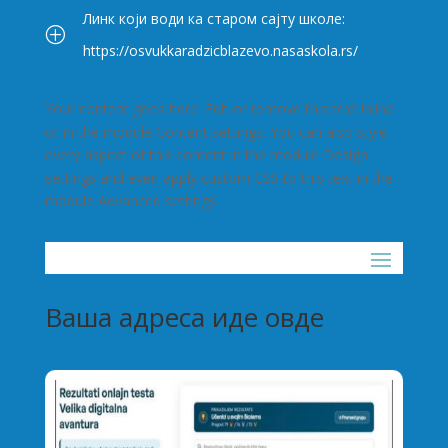
Линк који води ка старом сајту школе:
P
https://osvukkaradzicblazevo.nasaskola.rs/
Your content goes here. Edit or remove this text inline
or in the module Content settings. You can also style
every aspect of this content in the module Design
settings and even apply custom CSS to this text in the
module Advanced settings.
Ваша адреса иде овде