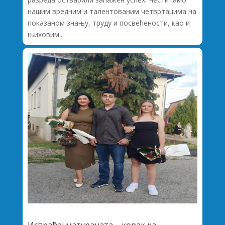
нашим вредним и талентованим четвртацима на
показаном знању, труду и посвећености, као и
њиховим...