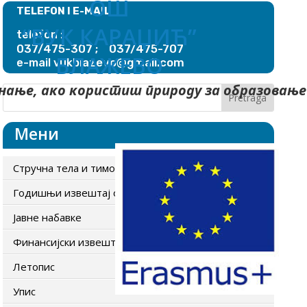
ОШ
TELEFON I E-MAIL
“ВУК КАРАЏИЋ”
telefon :
037/475-307 ; 037/475-707
БЛАЖЕВО
blazevo@gmail.com
e-mail vuk
нање, ако користиш природу за образовање
Мени
Стручна тела и тимови
Годишњи извештај о раду школе
Јавне набавке
Финансијски извештаји
Летопис
Упис