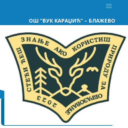
ОШ “ВУК КАРАЏИЋ” – БЛАЖЕВО
АДРЕСА
ОШ “Вук Караџић”
37226 Блажево