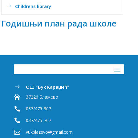
Childrens library
$
Годишњи план рада школе
ОШ "Вук Караџић"
$

37226 Блажево

037/475-307

037/475-707

vukblazevo@gmail.com