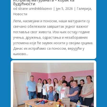
Испраћај матураната – корак ка
будућности
od strane
urednikblazevo
|
јун 5, 2026
|
Галерија
,
Новости
Лепи, насмејани и поносни, наши матуранти су
свечано обележили завршетак једног важног
поглавља свог живота. Иза њих остају године
учења, дружења, одрастања и незаборавних
успомена које ће заувек носити у својим срцима.
Данас их испраћамо са поносом, верујући у
њихово...