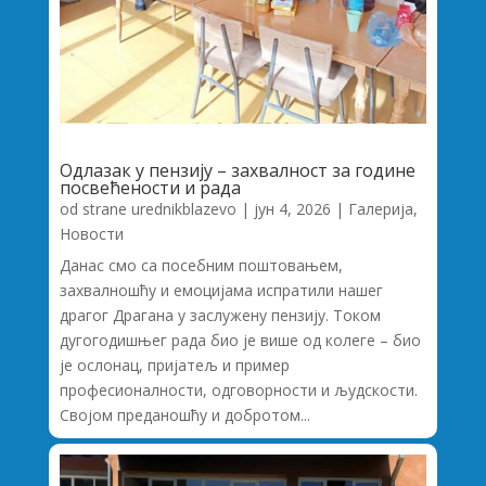
Одлазак у пензију – захвалност за године
посвећености и рада
od strane
urednikblazevo
|
јун 4, 2026
|
Галерија
,
Новости
Данас смо са посебним поштовањем,
захвалношћу и емоцијама испратили нашег
драгог Драгана у заслужену пензију. Током
дугогодишњег рада био је више од колеге – био
је ослонац, пријатељ и пример
професионалности, одговорности и људскости.
Својом преданошћу и добротом...