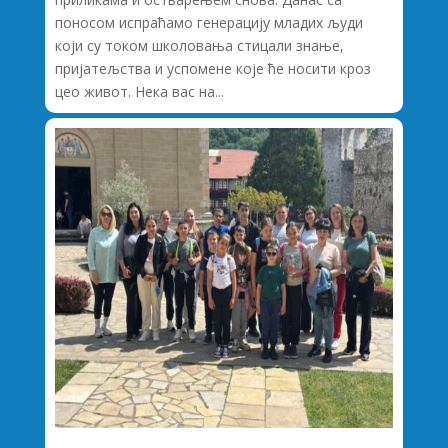
поносом испраћамо генерацију младих људи
који су током школовања стицали знање,
пријатељства и успомене које ће носити кроз
цео живот. Нека вас на...