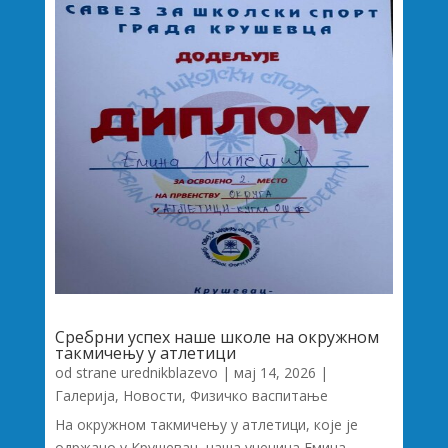
Сребрни успех наше школе на окружном
такмичењу у атлетици
od strane
urednikblazevo
|
мај 14, 2026
|
Галерија
,
Новости
,
Физичко васпитање
На окружном такмичењу у атлетици, које је
одржано у Крушевац, наша ученица Емина