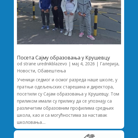
Посета Сајму образовања у Крушевцу
od strane
urednikblazevo
|
мај 4, 2026
|
Галерија
,
Новости
,
Обавештења
Ученици седмог и осмог разреда наше школе, у
пратњи одељењских старешина и директора,
посетили су Сајам образовања у Крушевцу. Том
приликом имали су прилику да се упознају са
различитим образовним профилима средњих
школа, као и са могућностима за наставак
школовања....