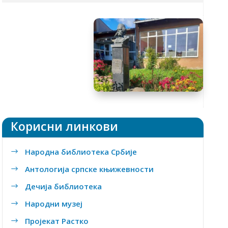
Tакмичења
Ђачки кутак
Предмети
Уџбеници
Школски часопис
Заштита података о личности
Корисни линкови
Народна библиотека Србије
$
Антологија српске књижевности
$
Дечија библиотека
$
Народни музеј
$
Пројекат Растко
$