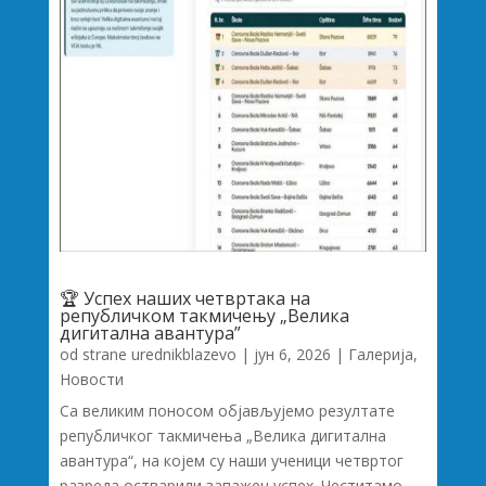
🏆 Успех наших четвртака на
републичком такмичењу „Велика
дигитална авантура”
od strane
urednikblazevo
|
јун 6, 2026
|
Галерија
,
Новости
Са великим поносом објављујемо резултате
републичког такмичења „Велика дигитална
авантура“, на којем су наши ученици четвртог
разреда остварили запажен успех. Честитамо