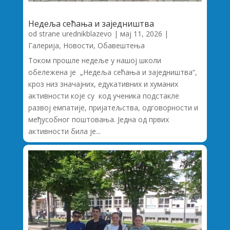
Недеља сећања и заједништва
od strane
urednikblazevo
|
мај 11, 2026
|
Галерија
,
Новости
,
Обавештења
Током прошле недеље у нашој школи
обележена је „Недеља сећања и заједништва“,
кроз низ значајних, едукативних и хуманих
активности које су код ученика подстакле
развој емпатије, пријатељства, одговорности и
међусобног поштовања. Једна од првих
активности била је...