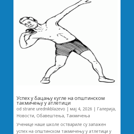
Успех у бацању кугле на општинском
такмичењу у атлетици
od strane
urednikblazevo
|
мај 4, 2026
|
Галерија
,
Новости
,
Обавештења
,
Такмичења
Ученице наше школе оствариле су запажен
успех на општинском такмичењу у атлетици у