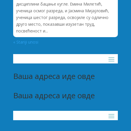
дисциплини бацање кугле. Емина Милетић,
ученица осмог разреда, и Јасмина Мијајловић,
ученица шестог разреда, освојиле су одлично
друго место, показавши изузетан труд,
посвећеност и...
« Stariji unosi
Ваша адреса иде овде
Ваша адреса иде овде