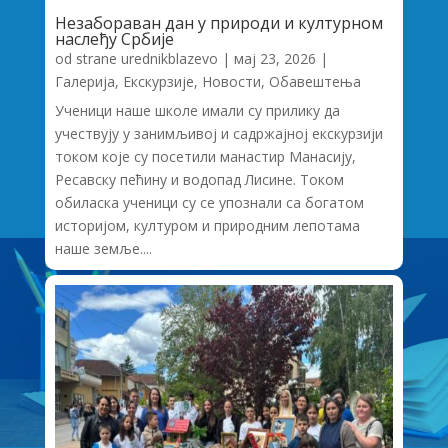
Незабораван дан у природи и културном
наслеђу Србије
od strane
urednikblazevo
|
мај 23, 2026
|
Галерија
,
Екскурзије
,
Новости
,
Обавештења
Ученици наше школе имали су прилику да
учествују у занимљивој и садржајној екскурзији
током које су посетили манастир Манасију,
Ресавску пећину и водопад Лисине. Током
обиласка ученици су се упознали са богатом
историјом, културом и природним лепотама
наше земље....