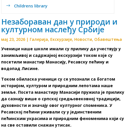
Childrens library
$
Незабораван дан у природи и
културном наслеђу Србије
мај 23, 2026
|
Галерија
,
Екскурзије
,
Новости
,
Обавештења
Ученици наше школе имали су прилику да учествују у
занимљивој и садржајној екскурзији током које су
посетили манастир
Манасију
,
Ресавску пећину
и
водопад
Лисине
.
Током обиласка ученици су се упознали са богатом
историјом, културом и природним лепотама наше
земље. Посета манастиру Манасији пружила је прилику
да сазнају више о српској средњовековној традицији,
духовности и значају овог културног споменика. У
Ресавској пећини уживали су у јединственим
пећинским украсима и природним феноменима који су
на све оставили снажан утисак.