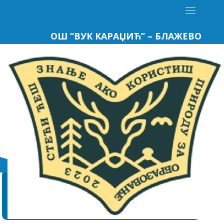
ОШ “ВУК КАРАЏИЋ” – БЛАЖЕВО
АДРЕСА
ОШ “Вук Караџић”
37226 Блажево