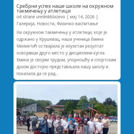
Сребрни успех наше школе на окружном
такмичењу у атлетици
od strane
urednikblazevo
|
мај 14, 2026
|
Галерија
,
Новости
,
Физичко васпитање
На окружном такмичењу у атлетици, које је
одржано у Крушевац, наша ученица Емина
Милиетић остварила је изузетан резултат
освојивши друго место у дисциплини кугла.
Емина је својим трудом, упорношћу и спортским
духом достојно представљала нашу школу и
показала да се рад...