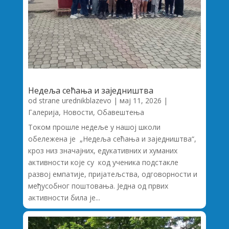
Недеља сећања и заједништва
od strane
urednikblazevo
|
мај 11, 2026
|
Галерија
,
Новости
,
Обавештења
Током прошле недеље у нашој школи
обележена је „Недеља сећања и заједништва“,
кроз низ значајних, едукативних и хуманих
активности које су код ученика подстакле
развој емпатије, пријатељства, одговорности и
међусобног поштовања. Једна од првих
активности била је...