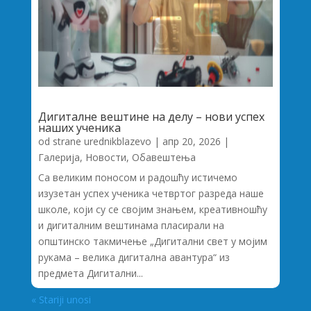
Дигиталне вештине на делу – нови успех
наших ученика
od strane
urednikblazevo
|
апр 20, 2026
|
Галерија
,
Новости
,
Обавештења
Са великим поносом и радошћу истичемо
изузетан успех ученика четвртог разреда наше
школе, који су се својим знањем, креативношћу
и дигиталним вештинама пласирали на
општинско такмичење „Дигитални свет у мојим
рукама – велика дигитална авантура“ из
предмета Дигитални...
« Stariji unosi