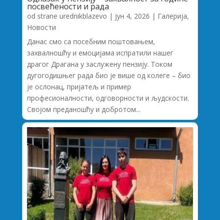
посвећености и рада
od strane
urednikblazevo
|
јун 4, 2026
|
Галерија
,
Новости
Данас смо са посебним поштовањем,
захвалношћу и емоцијама испратили нашег
драгог Драгана у заслужену пензију. Током
дугогодишњег рада био је више од колеге – био
је ослонац, пријатељ и пример
професионалности, одговорности и људскости.
Својом преданошћу и добротом...