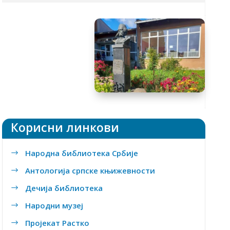
Tакмичења
Ђачки кутак
Предмети
Уџбеници
Школски часопис
Заштита података о личности
Корисни линкови
Народна библиотека Србије
$
Антологија српске књижевности
$
Дечија библиотека
$
Народни музеј
$
Пројекат Растко
$