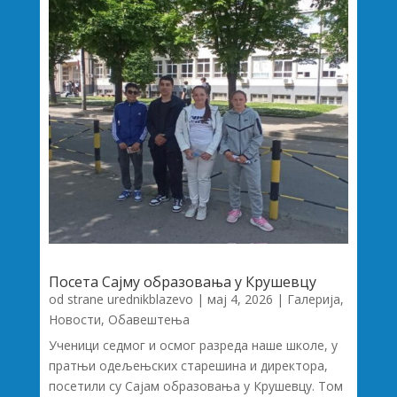
Посета Сајму образовања у Крушевцу
od strane
urednikblazevo
|
мај 4, 2026
|
Галерија
,
Новости
,
Обавештења
Ученици седмог и осмог разреда наше школе, у
пратњи одељењских старешина и директора,
посетили су Сајам образовања у Крушевцу. Том