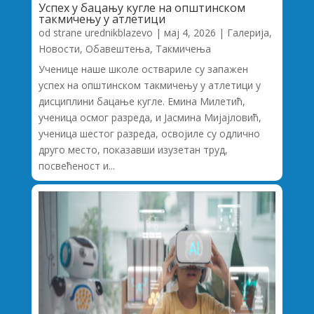
Успех у бацању кугле на општинском
такмичењу у атлетици
od strane
urednikblazevo
|
мај 4, 2026
|
Галерија
,
Новости
,
Обавештења
,
Такмичења
Ученице наше школе оствариле су запажен
успех на општинском такмичењу у атлетици у
дисциплини бацање кугле. Емина Милетић,
ученица осмог разреда, и Јасмина Мијајловић,
ученица шестог разреда, освојиле су одлично
друго место, показавши изузетан труд,
посвећеност и...