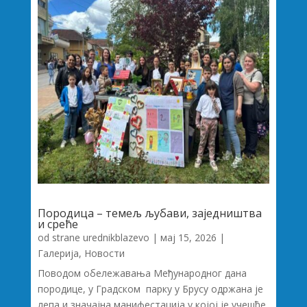
Породица – темељ љубави, заједништва
и среће
od strane
urednikblazevo
|
мај 15, 2026
|
Галерија
,
Новости
Поводом обележавања Међународног дана
породице, у Градском парку у Брусу одржана је
лепа и значајна манифестација у којој је учешће