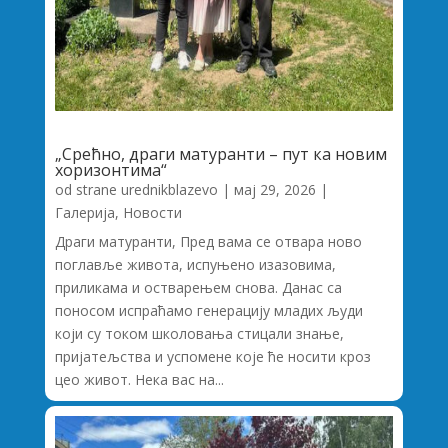
„Срећно, драги матуранти – пут ка новим
хоризонтима“
od strane
urednikblazevo
|
мај 29, 2026
|
Галерија
,
Новости
Драги матуранти, Пред вама се отвара ново
поглавље живота, испуњено изазовима,
приликама и остварењем снова. Данас са
поносом испраћамо генерацију младих људи
који су током школовања стицали знање,
пријатељства и успомене које ће носити кроз
цео живот. Нека вас на...