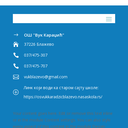
ОШ "Вук Караџић"
$

37226 Блажево

037/475-307

037/475-707

vukblazevo@gmail.com
Линк који води ка старом сајту школе:
P
https://osvukkaradzicblazevo.nasaskola.rs/
Your content goes here. Edit or remove this text inline
or in the module Content settings. You can also style
every aspect of this content in the module Design