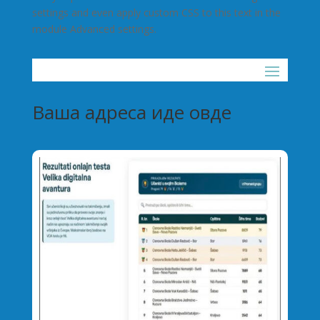
settings and even apply custom CSS to this text in the
module Advanced settings.
Ваша адреса иде овде