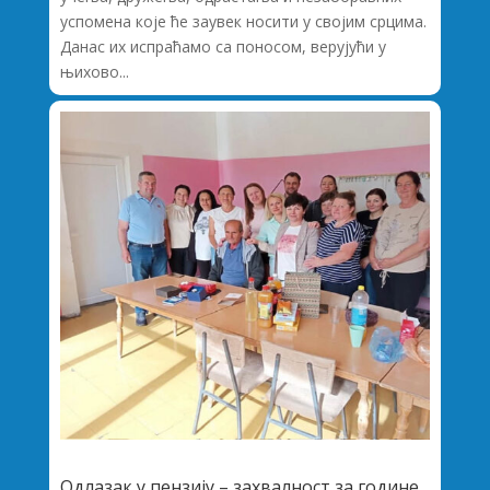
успомена које ће заувек носити у својим срцима.
Данас их испраћамо са поносом, верујући у
њихово...
Одлазак у пензију – захвалност за године