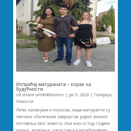
Испраћај матураната – корак ка
будућности
od strane
urednikblazevo
|
јун 5, 2026
|
Галерија
,
Новости
Лепи, насмејани и поносни, наши матуранти су
свечано обележили завршетак једног важног
поглавља свог живота. Иза њих остају године
учења, дружења, одрастања и незаборавних