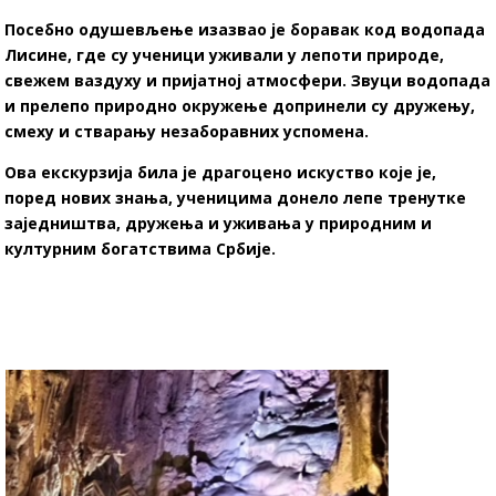
Посебно одушевљење изазвао је боравак код водопада
Лисине, где су ученици уживали у лепоти природе,
свежем ваздуху и пријатној атмосфери. Звуци водопада
и прелепо природно окружење допринели су дружењу,
смеху и стварању незаборавних успомена.
Ова екскурзија била је драгоцено искуство које је,
поред нових знања, ученицима донело лепе тренутке
заједништва, дружења и уживања у природним и
културним богатствима Србије.