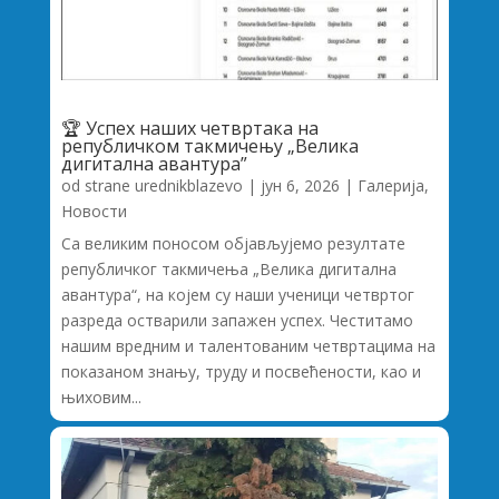
🏆 Успех наших четвртака на
републичком такмичењу „Велика
дигитална авантура”
od strane
urednikblazevo
|
јун 6, 2026
|
Галерија
,
Новости
Са великим поносом објављујемо резултате
републичког такмичења „Велика дигитална
авантура“, на којем су наши ученици четвртог
разреда остварили запажен успех. Честитамо
нашим вредним и талентованим четвртацима на
показаном знању, труду и посвећености, као и
њиховим...