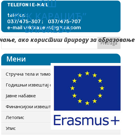
ОШ
TELEFON I E-MAIL
“ВУК КАРАЏИЋ”
telefon :
037/475-307 ; 037/475-707
БЛАЖЕВО
blazevo@gmail.com
e-mail vuk
нање, ако користиш природу за образовање
Мени
Стручна тела и тимови
Годишњи извештај о раду школе
Јавне набавке
Финансијски извештаји
Летопис
Упис