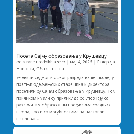
Посета Сајму образовања у Крушевцу
od strane
urednikblazevo
|
мај 4, 2026
|
Галерија
,
Новости
,
Обавештења
Ученици седмог и осмог разреда наше школе, у
пратњи одељењских старешина и директора,
посетили су Сајам образовања у Крушевцу. Том
приликом имали су прилику да се упознају са
различитим образовним профилима средњих
школа, као и са могућностима за наставак
школовања....