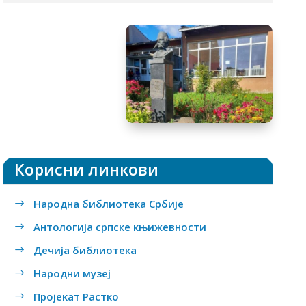
Tакмичења
Ђачки кутак
Предмети
Уџбеници
Школски часопис
Заштита података о личности
Корисни линкови
Народна библиотека Србије
$
Антологија српске књижевности
$
Дечија библиотека
$
Народни музеј
$
Пројекат Растко
$