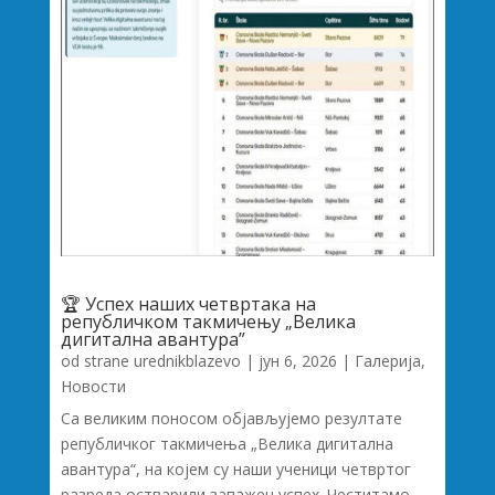
🏆 Успех наших четвртака на
републичком такмичењу „Велика
дигитална авантура”
od strane
urednikblazevo
|
јун 6, 2026
|
Галерија
,
Новости
Са великим поносом објављујемо резултате
републичког такмичења „Велика дигитална
авантура“, на којем су наши ученици четвртог
разреда остварили запажен успех. Честитамо