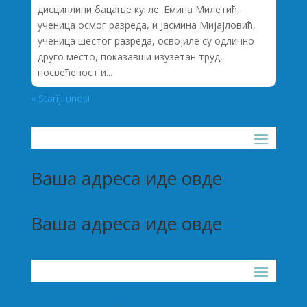
дисциплини бацање кугле. Емина Милетић,
ученица осмог разреда, и Јасмина Мијајловић,
ученица шестог разреда, освојиле су одлично
друго место, показавши изузетан труд,
посвећеност и...
« Stariji unosi
Ваша адреса иде овде
Ваша адреса иде овде