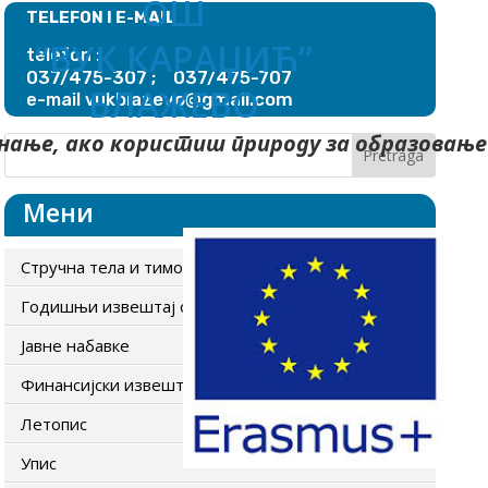
ОШ
TELEFON I E-MAIL
“ВУК КАРАЏИЋ”
telefon :
037/475-307 ; 037/475-707
БЛАЖЕВО
blazevo@gmail.com
e-mail vuk
нање, ако користиш природу за образовање
Мени
Стручна тела и тимови
Годишњи извештај о раду школе
Јавне набавке
Финансијски извештаји
Летопис
Упис