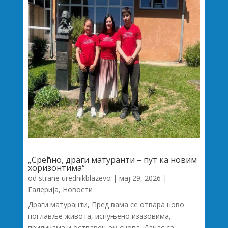
„Срећно, драги матуранти – пут ка новим
хоризонтима“
od strane
urednikblazevo
|
мај 29, 2026
|
Галерија
,
Новости
Драги матуранти, Пред вама се отвара ново
поглавље живота, испуњено изазовима,
приликама и остварењем снова. Данас са