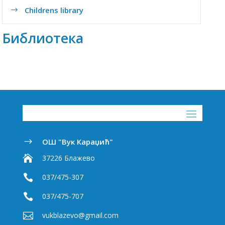
Childrens library
$
Библиотека
ОШ "Вук Караџић"
$

37226 Блажево

037/475-307

037/475-707

vukblazevo@gmail.com