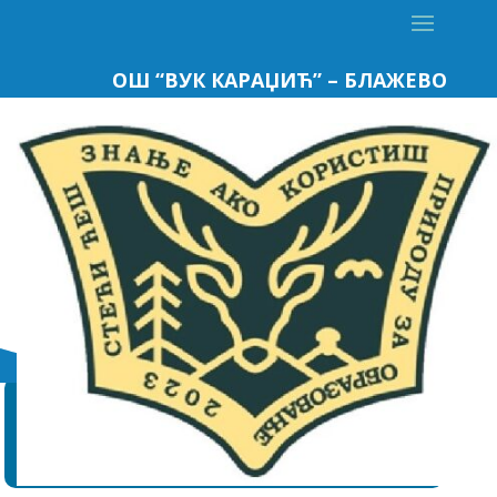
ОШ “ВУК КАРАЏИЋ” – БЛАЖЕВО
АДРЕСА
ОШ “Вук Караџић”
37226 Блажево