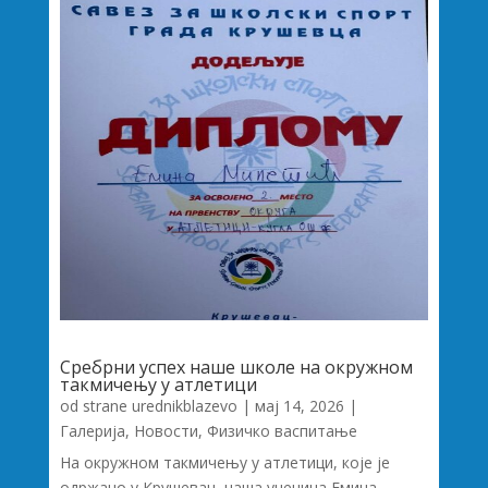
Сребрни успех наше школе на окружном
такмичењу у атлетици
od strane
urednikblazevo
|
мај 14, 2026
|
Галерија
,
Новости
,
Физичко васпитање
На окружном такмичењу у атлетици, које је
одржано у Крушевац, наша ученица Емина