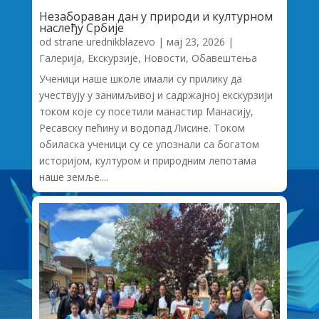
Незабораван дан у природи и културном
наслеђу Србије
od strane
urednikblazevo
|
мај 23, 2026
|
Галерија
,
Екскурзије
,
Новости
,
Обавештења
Ученици наше школе имали су прилику да
учествују у занимљивој и садржајној екскурзији
током које су посетили манастир Манасију,
Ресавску пећину и водопад Лисине. Током
обиласка ученици су се упознали са богатом
историјом, културом и природним лепотама
наше земље....