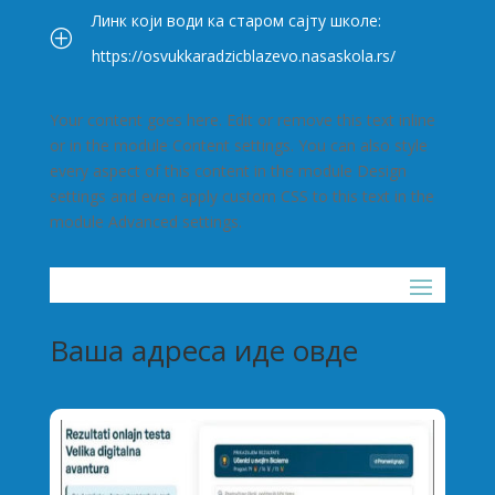
Линк који води ка старом сајту школе:
P
https://osvukkaradzicblazevo.nasaskola.rs/
Your content goes here. Edit or remove this text inline
or in the module Content settings. You can also style
every aspect of this content in the module Design
settings and even apply custom CSS to this text in the
module Advanced settings.
Ваша адреса иде овде