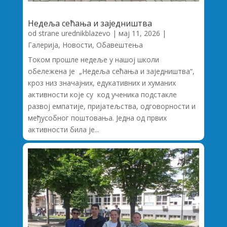
Недеља сећања и заједништва
od strane
urednikblazevo
|
мај 11, 2026
|
Галерија
,
Новости
,
Обавештења
Током прошле недеље у нашој школи
обележена је „Недеља сећања и заједништва“,
кроз низ значајних, едукативних и хуманих
активности које су код ученика подстакле
развој емпатије, пријатељства, одговорности и
међусобног поштовања. Једна од првих
активности била је...