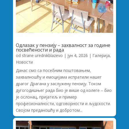
Одлазак у пензију – захвалност за године
посвећености и рада
od strane
urednikblazevo
|
јун 4, 2026
|
Галерија
,
Новости
Данас смо са посебним поштовањем,
захвалношћу и емоцијама испратили нашег
драгог Драгана у заслужену пензију. Током
дугогодишњег рада био је више од колеге – био
је ослонац, пријатељ и пример
професионалности, одговорности и људскости.
Својом преданошћу и добротом...