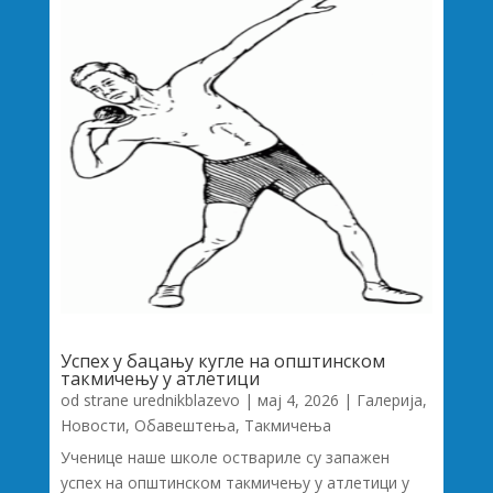
Успех у бацању кугле на општинском
такмичењу у атлетици
od strane
urednikblazevo
|
мај 4, 2026
|
Галерија
,
Новости
,
Обавештења
,
Такмичења
Ученице наше школе оствариле су запажен
успех на општинском такмичењу у атлетици у