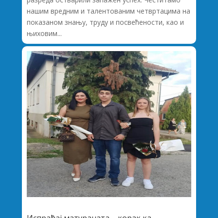
нашим вредним и талентованим четвртацима на
показаном знању, труду и посвећености, као и
њиховим...