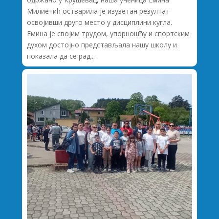
Милиетић остварила је изузетан резултат
освојивши друго место у дисциплини кугла.
Емина је својим трудом, упорношћу и спортским
духом достојно представљала нашу школу и
показала да се рад...