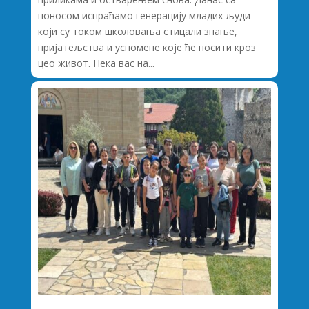
поносом испраћамо генерацију младих људи
који су током школовања стицали знање,
пријатељства и успомене које ће носити кроз
цео живот. Нека вас на...