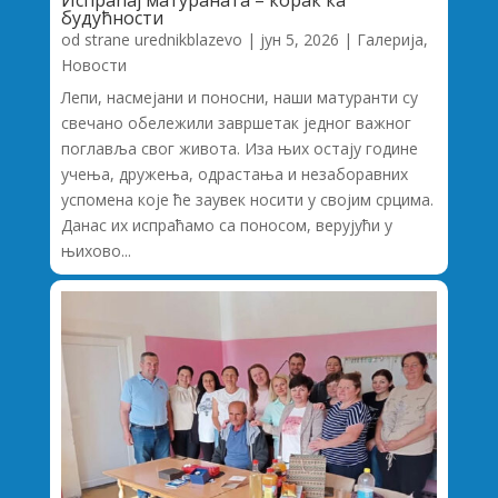
Испраћај матураната – корак ка
будућности
od strane
urednikblazevo
|
јун 5, 2026
|
Галерија
,
Новости
Лепи, насмејани и поносни, наши матуранти су
свечано обележили завршетак једног важног
поглавља свог живота. Иза њих остају године
учења, дружења, одрастања и незаборавних
успомена које ће заувек носити у својим срцима.
Данас их испраћамо са поносом, верујући у
њихово...