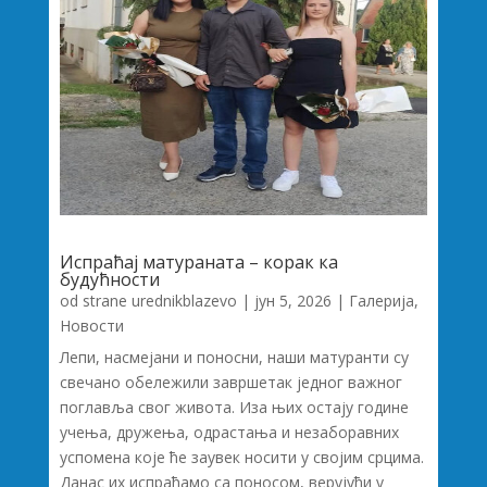
Испраћај матураната – корак ка
будућности
od strane
urednikblazevo
|
јун 5, 2026
|
Галерија
,
Новости
Лепи, насмејани и поносни, наши матуранти су
свечано обележили завршетак једног важног
поглавља свог живота. Иза њих остају године
учења, дружења, одрастања и незаборавних
успомена које ће заувек носити у својим срцима.
Данас их испраћамо са поносом, верујући у