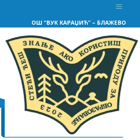
ОШ “ВУК КАРАЏИЋ” – БЛАЖЕВО
АДРЕСА
ОШ “Вук Караџић”
37226 Блажево