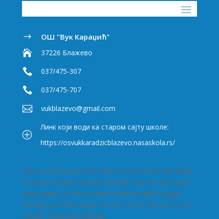
ОШ "Вук Караџић"
$

37226 Блажево

037/475-307

037/475-707

vukblazevo@gmail.com
Линк који води ка старом сајту школе:
P
https://osvukkaradzicblazevo.nasaskola.rs/
Your content goes here. Edit or remove this text inline
or in the module Content settings. You can also style
every aspect of this content in the module Design
settings and even apply custom CSS to this text in the
module Advanced settings.