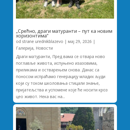
„Срећно, драги матуранти – пут ка новим
хоризонтима“
od strane
urednikblazevo
|
мај 29, 2026
|
Галерија
,
Новости
Драги матуранти, Пред вама се отвара ново
поглавље живота, испуњено изазовима,
приликама и остварењем снова. Данас са
поносом испраћамо генерацију младих људи
који су током школовања стицали знање,
пријатељства и успомене које ће носити кроз
цео живот. Нека вас на...