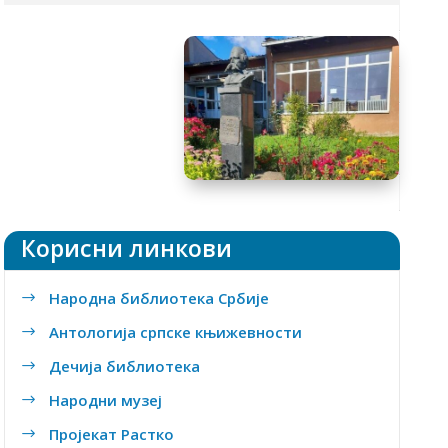
Tакмичења
Ђачки кутак
Предмети
Уџбеници
Школски часопис
Заштита података о личности
Корисни линкови
Народна библиотека Србије
$
Антологија српске књижевности
$
Дечија библиотека
$
Народни музеј
$
Пројекат Растко
$