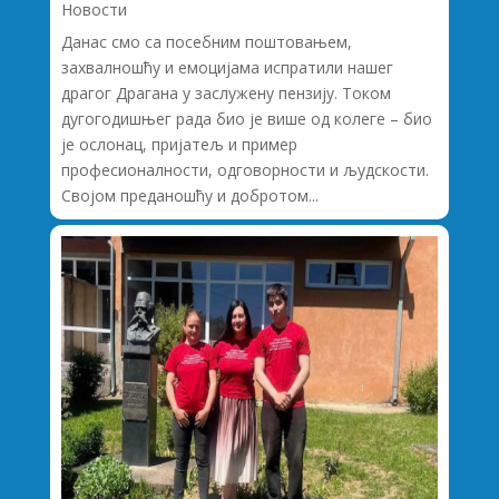
Новости
Данас смо са посебним поштовањем,
захвалношћу и емоцијама испратили нашег
драгог Драгана у заслужену пензију. Током
дугогодишњег рада био је више од колеге – био
је ослонац, пријатељ и пример
професионалности, одговорности и људскости.
Својом преданошћу и добротом...