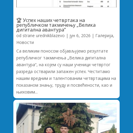
🏆 Успех наших четвртака на
републичком такмичењу „Велика
дигитална авантура”
od strane
urednikblazevo
|
јун 6, 2026
|
Галерија
,
Новости
Са великим поносом објављујемо резултате
републичког такмичења „Велика дигитална
авантура“, на којем су наши ученици четвртог
разреда остварили запажен успех. Честитамо
нашим вредним и талентованим четвртацима на
показаном знању, труду и посвећености, као и
њиховим...