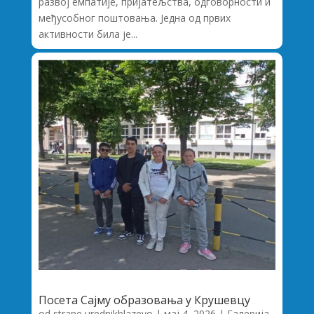
развој емпатије, пријатељства, одговорности и
међусобног поштовања. Једна од првих
активности била је...
Посета Сајму образовања у Крушевцу
od strane
urednikblazevo
|
мај 4, 2026
|
Галерија
,