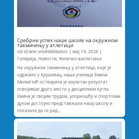
Сребрни успех наше школе на окружном
такмичењу у атлетици
od strane
urednikblazevo
|
мај 14, 2026
|
Галерија
,
Новости
,
Физичко васпитање
На окружном такмичењу у атлетици, које је
одржано у Крушевац, наша ученица Емина
Милиетић остварила је изузетан резултат
освојивши друго место у дисциплини кугла.
Емина је својим трудом, упорношћу и спортским
духом достојно представљала нашу школу и
показала да се рад...