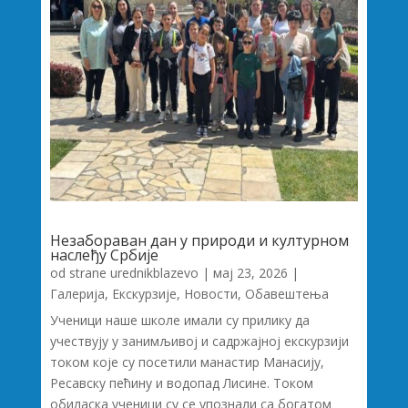
Незабораван дан у природи и културном
наслеђу Србије
od strane
urednikblazevo
|
мај 23, 2026
|
Галерија
,
Екскурзије
,
Новости
,
Обавештења
Ученици наше школе имали су прилику да
учествују у занимљивој и садржајној екскурзији
током које су посетили манастир Манасију,
Ресавску пећину и водопад Лисине. Током
обиласка ученици су се упознали са богатом