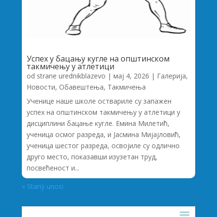
Успех у бацању кугле на општинском
такмичењу у атлетици
od strane
urednikblazevo
|
мај 4, 2026
|
Галерија
,
Новости
,
Обавештења
,
Такмичења
Ученице наше школе оствариле су запажен
успех на општинском такмичењу у атлетици у
дисциплини бацање кугле. Емина Милетић,
ученица осмог разреда, и Јасмина Мијајловић,
ученица шестог разреда, освојиле су одлично
друго место, показавши изузетан труд,
посвећеност и...
« Stariji unosi