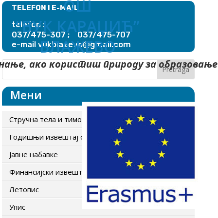
ОШ
TELEFON I E-MAIL
“ВУК КАРАЏИЋ”
telefon :
037/475-307 ; 037/475-707
БЛАЖЕВО
blazevo@gmail.com
e-mail vuk
нање, ако користиш природу за образовање
Мени
Стручна тела и тимови
Годишњи извештај о раду школе
Јавне набавке
Финансијски извештаји
Летопис
Упис