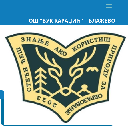
ОШ “ВУК КАРАЏИЋ” – БЛАЖЕВО
АДРЕСА
ОШ “Вук Караџић”
37226 Блажево