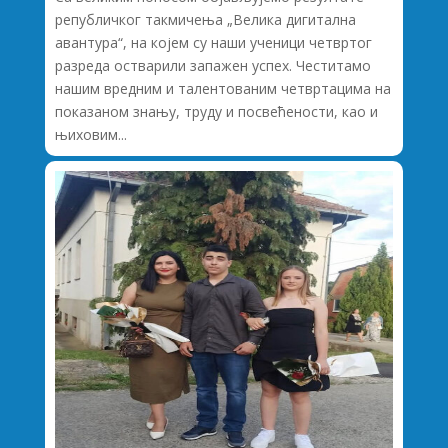
републичког такмичења „Велика дигитална
авантура“, на којем су наши ученици четвртог
разреда остварили запажен успех. Честитамо
нашим вредним и талентованим четвртацима на
показаном знању, труду и посвећености, као и
њиховим...