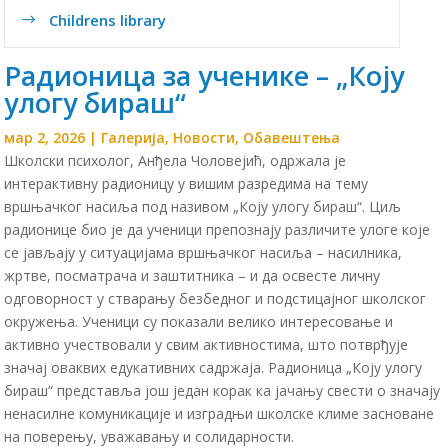
Childrens library
$
Радионица за ученике – „Коју
улогу бираш“
мар 2, 2026
|
Галерија
,
Новости
,
Обавештења
Школски психолог, Анђела Чоловејић, одржала је
интерактивну радионицу у вишим разредима на тему
вршњачког насиља под називом „Коју улогу бираш“. Циљ
радионице био је да ученици препознају различите улоге које
се јављају у ситуацијама вршњачког насиља – насилника,
жртве, посматрача и заштитника – и да освесте личну
одговорност у стварању безбедног и подстицајног школског
окружења. Ученици су показали велико интересовање и
активно учествовали у свим активностима, што потврђује
значај оваквих едукативних садржаја. Радионица „Коју улогу
бираш“ представља још један корак ка јачању свести о значају
ненасилне комуникације и изградњи школске климе засноване
на поверењу, уважавању и солидарности.