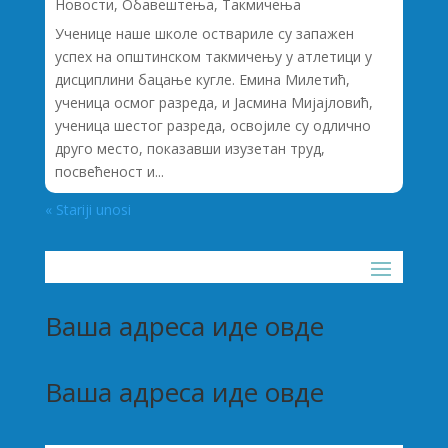
Новости
,
Обавештења
,
Такмичења
Ученице наше школе оствариле су запажен
успех на општинском такмичењу у атлетици у
дисциплини бацање кугле. Емина Милетић,
ученица осмог разреда, и Јасмина Мијајловић,
ученица шестог разреда, освојиле су одлично
друго место, показавши изузетан труд,
посвећеност и...
« Stariji unosi
Ваша адреса иде овде
Ваша адреса иде овде