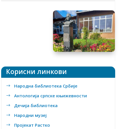
Tакмичења
Ђачки кутак
Предмети
Уџбеници
Школски часопис
Заштита података о личности
Корисни линкови
Народна библиотека Србије
$
Антологија српске књижевности
$
Дечија библиотека
$
Народни музеј
$
Пројекат Растко
$