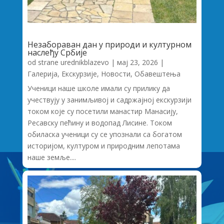
Незабораван дан у природи и културном
наслеђу Србије
od strane
urednikblazevo
|
мај 23, 2026
|
Галерија
,
Екскурзије
,
Новости
,
Обавештења
Ученици наше школе имали су прилику да
учествују у занимљивој и садржајној екскурзији
током које су посетили манастир Манасију,
Ресавску пећину и водопад Лисине. Током
обиласка ученици су се упознали са богатом
историјом, културом и природним лепотама
наше земље....