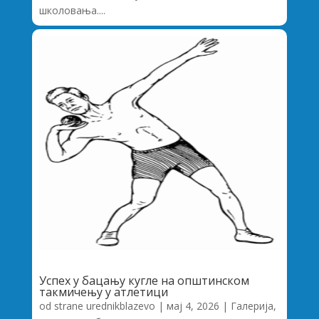
школовања....
Успех у бацању кугле на општинском
такмичењу у атлетици
od strane
urednikblazevo
|
мај 4, 2026
|
Галерија
,