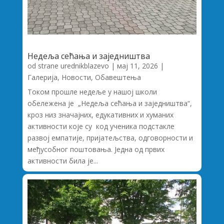
Недеља сећања и заједништва
od strane
urednikblazevo
|
мај 11, 2026
|
Галерија
,
Новости
,
Обавештења
Током прошле недеље у нашој школи
обележена је „Недеља сећања и заједништва“,
кроз низ значајних, едукативних и хуманих
активности које су код ученика подстакле
развој емпатије, пријатељства, одговорности и
међусобног поштовања. Једна од првих
активности била је...