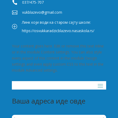

037/475-707

vukblazevo@gmail.com
Линк који води ка старом сајту школе:
P
https://osvukkaradzicblazevo.nasaskola.rs/
Your content goes here. Edit or remove this text inline
or in the module Content settings. You can also style
every aspect of this content in the module Design
settings and even apply custom CSS to this text in the
module Advanced settings.
Ваша адреса иде овде