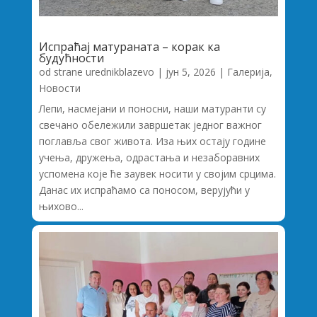
Испраћај матураната – корак ка
будућности
od strane
urednikblazevo
|
јун 5, 2026
|
Галерија
,
Новости
Лепи, насмејани и поносни, наши матуранти су
свечано обележили завршетак једног важног
поглавља свог живота. Иза њих остају године
учења, дружења, одрастања и незаборавних
успомена које ће заувек носити у својим срцима.
Данас их испраћамо са поносом, верујући у
њихово...