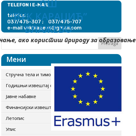
ОШ
TELEFON I E-MAIL
“ВУК КАРАЏИЋ”
telefon :
037/475-307 ; 037/475-707
БЛАЖЕВО
blazevo@gmail.com
e-mail vuk
нање, ако користиш природу за образовање
Мени
Стручна тела и тимови
Годишњи извештај о раду школе
Јавне набавке
Финансијски извештаји
Летопис
Упис