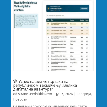
🏆 Успех наших четвртака на
републичком такмичењу „Велика
дигитална авантура”
od strane
urednikblazevo
|
јун 6, 2026
|
Галерија
,
Новости
Са великим поносом објављујемо резултате