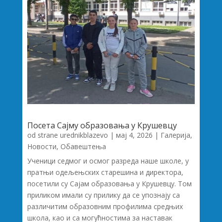
Посета Сајму образовања у Крушевцу
od strane
urednikblazevo
|
мај 4, 2026
|
Галерија
,
Новости
,
Обавештења
Ученици седмог и осмог разреда наше школе, у
пратњи одељењских старешина и директора,
посетили су Сајам образовања у Крушевцу. Том
приликом имали су прилику да се упознају са
различитим образовним профилима средњих
школа, као и са могућностима за наставак