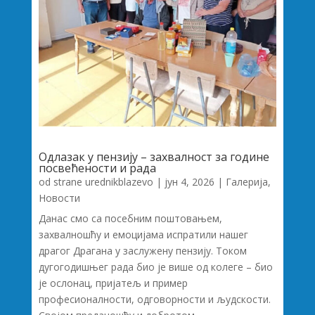
Одлазак у пензију – захвалност за године
посвећености и рада
od strane
urednikblazevo
|
јун 4, 2026
|
Галерија
,
Новости
Данас смо са посебним поштовањем,
захвалношћу и емоцијама испратили нашег
драгог Драгана у заслужену пензију. Током
дугогодишњег рада био је више од колеге – био
је ослонац, пријатељ и пример
професионалности, одговорности и људскости.