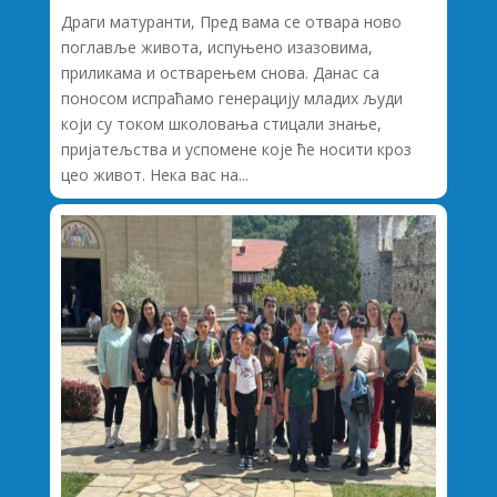
Драги матуранти, Пред вама се отвара ново
поглавље живота, испуњено изазовима,
приликама и остварењем снова. Данас са
поносом испраћамо генерацију младих људи
који су током школовања стицали знање,
пријатељства и успомене које ће носити кроз
цео живот. Нека вас на...