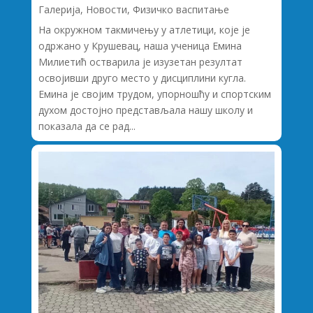
Галерија
,
Новости
,
Физичко васпитање
На окружном такмичењу у атлетици, које је
одржано у Крушевац, наша ученица Емина
Милиетић остварила је изузетан резултат
освојивши друго место у дисциплини кугла.
Емина је својим трудом, упорношћу и спортским
духом достојно представљала нашу школу и
показала да се рад...