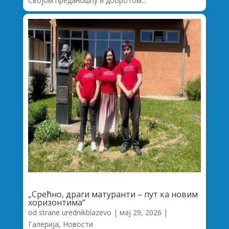
Својом преданошћу и добротом...
„Срећно, драги матуранти – пут ка новим
хоризонтима“
od strane
urednikblazevo
|
мај 29, 2026
|
Галерија
,
Новости