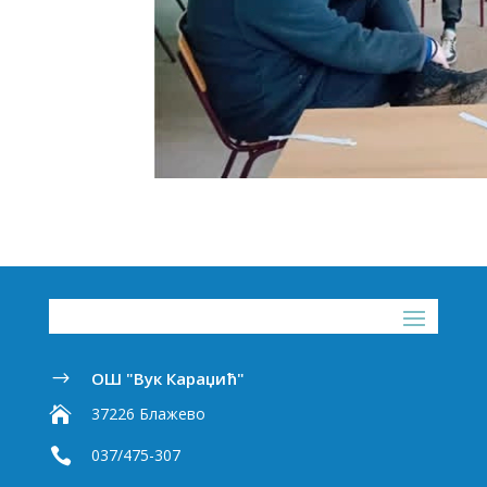
ОШ "Вук Караџић"
$

37226 Блажево

037/475-307