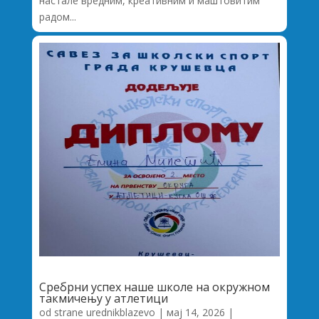
настале вредним, креативним и маштовитим
радом...
Сребрни успех наше школе на окружном
такмичењу у атлетици
od strane
urednikblazevo
|
мај 14, 2026
|