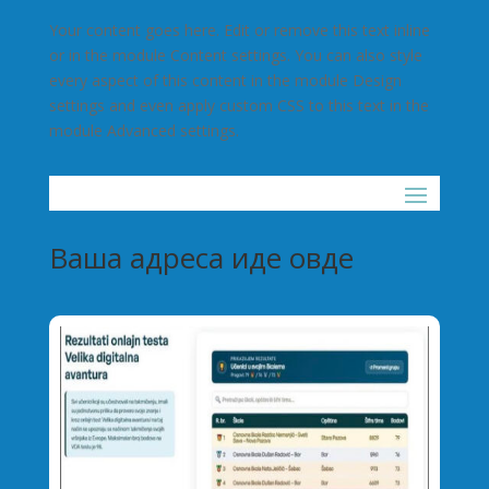
Your content goes here. Edit or remove this text inline
or in the module Content settings. You can also style
every aspect of this content in the module Design
settings and even apply custom CSS to this text in the
module Advanced settings.
Ваша адреса иде овде