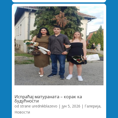
Испраћај матураната – корак ка
будућности
od strane
urednikblazevo
|
јун 5, 2026
|
Галерија
,
Новости