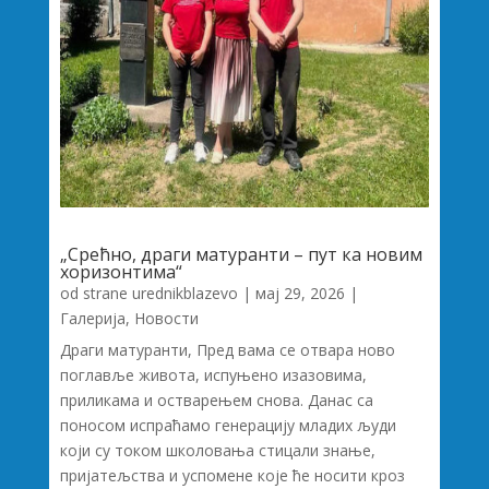
„Срећно, драги матуранти – пут ка новим
хоризонтима“
od strane
urednikblazevo
|
мај 29, 2026
|
Галерија
,
Новости
Драги матуранти, Пред вама се отвара ново
поглавље живота, испуњено изазовима,
приликама и остварењем снова. Данас са
поносом испраћамо генерацију младих људи
који су током школовања стицали знање,
пријатељства и успомене које ће носити кроз