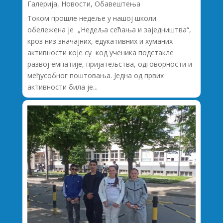
Галерија
,
Новости
,
Обавештења
Током прошле недеље у нашој школи
обележена је „Недеља сећања и заједништва“,
кроз низ значајних, едукативних и хуманих
активности које су код ученика подстакле
развој емпатије, пријатељства, одговорности и
међусобног поштовања. Једна од првих
активности била је...