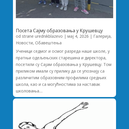
Посета Сајму образовања у Крушевцу
od strane
urednikblazevo
|
мај 4, 2026
|
Галерија
,
Новости
,
Обавештења
Ученици седмог и осмог разреда наше школе, у
пратњи одељењских старешина и директора,
посетили су Сајам образовања у Крушевцу. Том
приликом имали су прилику да се упознају са
различитим образовним профилима средњих
школа, као и са могућностима за наставак
школовања....