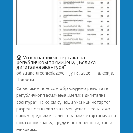
🏆 Успех наших четвртака на
републичком такмичењу „Велика
дигитална авантура”
od strane
urednikblazevo
|
јун 6, 2026
|
Галерија
,
Новости
Са великим поносом објављујемо резултате
републичког такмичења „Велика дигитална
авантура“, на којем су наши ученици четвртог
разреда остварили запажен успех. Честитамо
нашим вредним и талентованим четвртацима на
показаном знању, труду и посвећености, као и
њиховим...