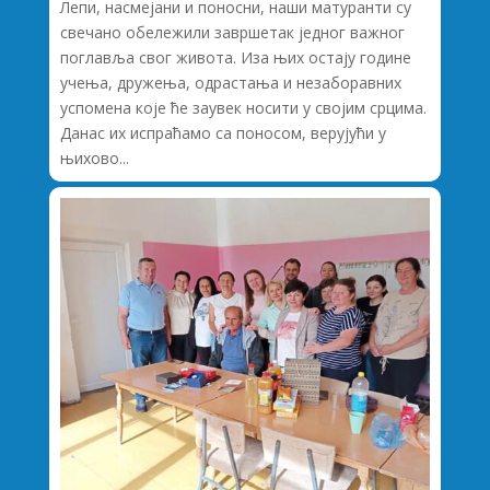
Лепи, насмејани и поносни, наши матуранти су
свечано обележили завршетак једног важног
поглавља свог живота. Иза њих остају године
учења, дружења, одрастања и незаборавних
успомена које ће заувек носити у својим срцима.
Данас их испраћамо са поносом, верујући у
њихово...