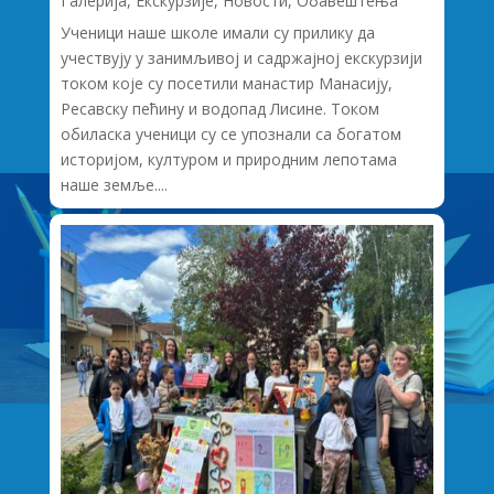
Галерија
,
Екскурзије
,
Новости
,
Обавештења
Ученици наше школе имали су прилику да
учествују у занимљивој и садржајној екскурзији
током које су посетили манастир Манасију,
Ресавску пећину и водопад Лисине. Током
обиласка ученици су се упознали са богатом
историјом, културом и природним лепотама
наше земље....