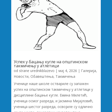
Успех у бацању кугле на општинском
такмичењу у атлетици
od strane
urednikblazevo
|
мај 4, 2026
|
Галерија
,
Новости
,
Обавештења
,
Такмичења
Ученице наше школе оствариле су запажен
успех на општинском такмичењу у атлетици у
дисциплини бацање кугле. Емина Милетић,
ученица осмог разреда, и Јасмина Мијајловић,
ученица шестог разреда, освојиле су одлично