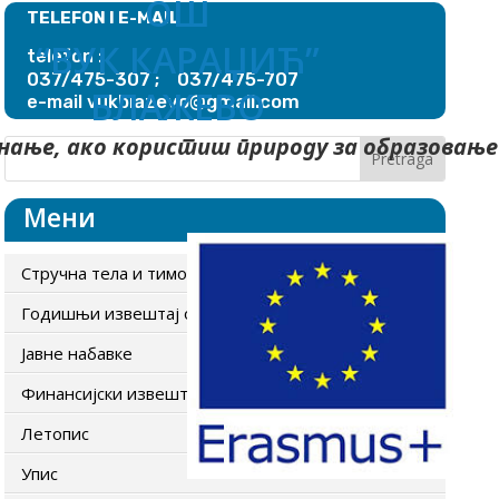
ОШ
TELEFON I E-MAIL
“ВУК КАРАЏИЋ”
telefon :
037/475-307 ; 037/475-707
БЛАЖЕВО
blazevo@gmail.com
e-mail vuk
нање, ако користиш природу за образовање
Мени
Стручна тела и тимови
Годишњи извештај о раду школе
Јавне набавке
Финансијски извештаји
Летопис
Упис