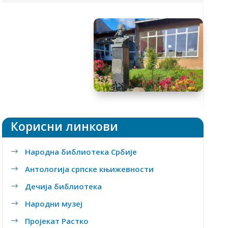
Tакмичења
Ђачки кутак
Предмети
Уџбеници
Школски часопис
Заштита података о личности
Корисни линкови
Народна библиотека Србије
$
Антологија српске књижевности
$
Дечија библиотека
$
Народни музеј
$
Пројекат Растко
$