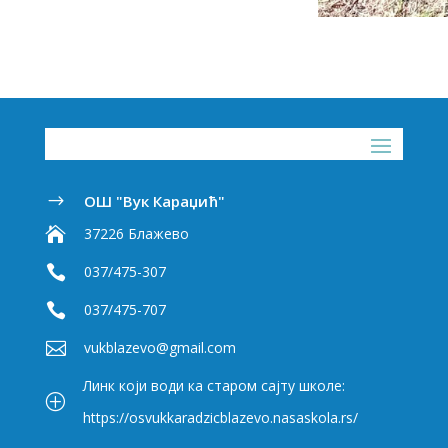
ОШ "Вук Караџић"
$

37226 Блажево

037/475-307

037/475-707

vukblazevo@gmail.com
Линк који води ка старом сајту школе:
P
https://osvukkaradzicblazevo.nasaskola.rs/