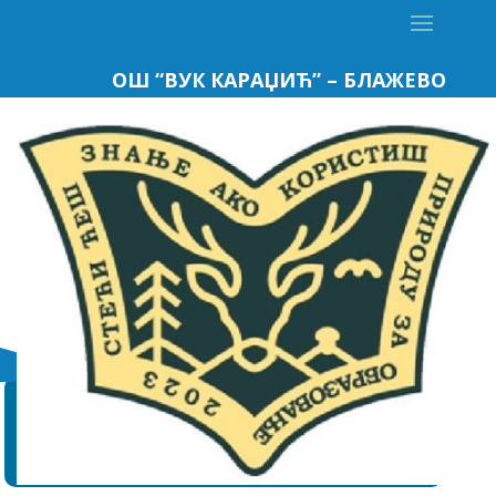
ОШ “ВУК КАРАЏИЋ” – БЛАЖЕВО
АДРЕСА
ОШ “Вук Караџић”
37226 Блажево