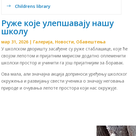
Childrens library
$
Руже које улепшавају нашу
школу
мар 31, 2026
|
Галерија
,
Новости
,
Обавештења
У школском дворишту засађене су руже стаблашице, које ће
својом лепотом и пријатним мирисом додатно оплеменити
школски простор и учинити га још пријатнијим за боравак.
Ова мала, али значајна акција доприноси уређењу школског
окружења и развијању свести ученика о значају неговања
природе и очувања лепоте простора који нас окружује.