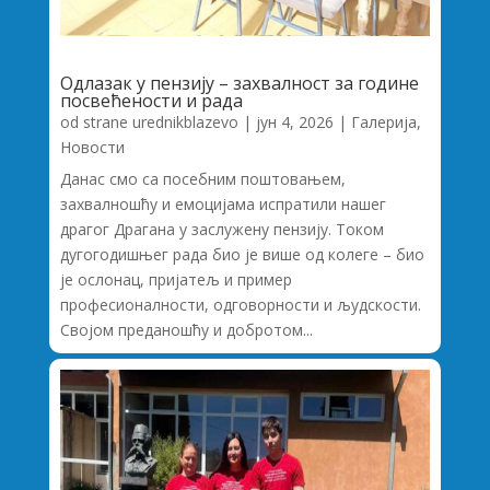
Одлазак у пензију – захвалност за године
посвећености и рада
od strane
urednikblazevo
|
јун 4, 2026
|
Галерија
,
Новости
Данас смо са посебним поштовањем,
захвалношћу и емоцијама испратили нашег
драгог Драгана у заслужену пензију. Током
дугогодишњег рада био је више од колеге – био
је ослонац, пријатељ и пример
професионалности, одговорности и људскости.
Својом преданошћу и добротом...