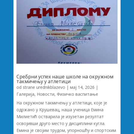
Сребрни успех наше школе на окружном
такмичењу у атлетици
od strane
urednikblazevo
|
мај 14, 2026
|
Галерија
,
Новости
,
Физичко васпитање
На окружном такмичењу у атлетици, које је
одржано у Крушевац, наша ученица Емина
Милиетић остварила је изузетан резултат
освојивши друго место у дисциплини кугла.
Емина је својим трудом, упорношћу и спортским